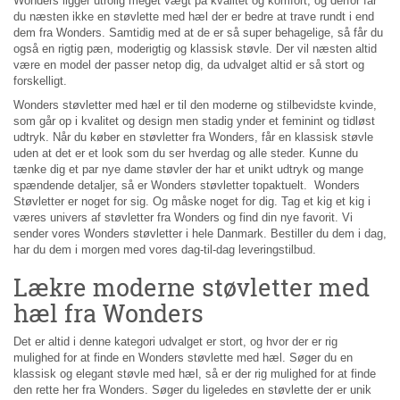
Wonders ligger utrolig meget vægt på kvalitet og komfort, og derfor får
du næsten ikke en støvlette med hæl der er bedre at trave rundt i end
dem fra Wonders. Samtidig med at de er så super behagelige, så får du
også en rigtig pæn, moderigtig og klassisk støvle. Der vil næsten altid
være en model der passer netop dig, da udvalget altid er så stort og
forskelligt.
Wonders støvletter med hæl er til den moderne og stilbevidste kvinde,
som går op i kvalitet og design men stadig ynder et feminint og tidløst
udtryk. Når du køber en støvletter fra Wonders, får en klassisk støvle
uden at det er et look som du ser hverdag og alle steder. Kunne du
tænke dig et par nye dame støvler der har et unikt udtryk og mange
spændende detaljer, så er Wonders støvletter topaktuelt. Wonders
Støvletter er noget for sig. Og måske noget for dig. Tag et kig et kig i
væres univers af støvletter fra Wonders og find din nye favorit. Vi
sender vores Wonders støvletter i hele Danmark. Bestiller du dem i dag,
har du dem i morgen med vores dag-til-dag leveringstilbud.
Lækre moderne støvletter med
hæl fra Wonders
Det er altid i denne kategori udvalget er stort, og hvor der er rig
mulighed for at finde en Wonders støvlette med hæl. Søger du en
klassisk og elegant støvle med hæl, så er der rig mulighed for at finde
den rette her fra Wonders. Søger du ligeledes en støvlette der er unik