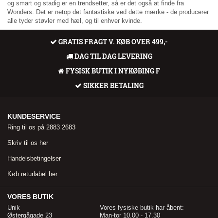
og smart og stadig er en trendsetter, så er det også at finde fra
Wonders. Det er netop det fantastiske ved dette mærke - de producerer
alle tyder støvler med hæl, og til enhver kvinde.
GRATIS FRAGT V. KØB OVER 499,-
DAG TIL DAG LEVERING
FYSISK BUTIK I NYKØBING F
SIKKER BETALING
KUNDESERVICE
Ring til os på 2883 2683
Skriv til os her
Handelsbetingelser
Køb returlabel her
VORES BUTIK
Unik
Vores fysiske butik har åbent:
Østergågade 23
Man-tor 10.00 - 17.30