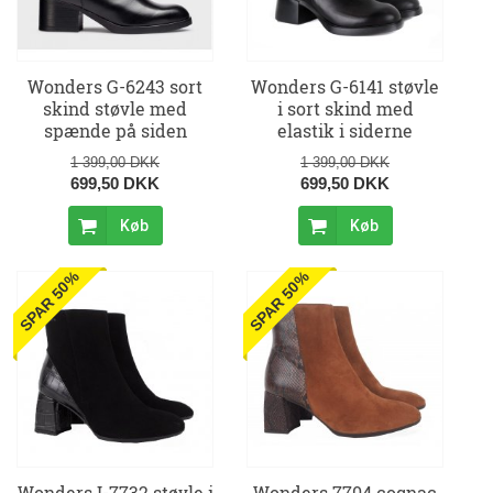
Wonders G-6243 sort
Wonders G-6141 støvle
skind støvle med
i sort skind med
spænde på siden
elastik i siderne
1 399,00 DKK
1 399,00 DKK
699,50 DKK
699,50 DKK
Køb
Køb
SPAR 50%
SPAR 50%
Wonders I-7732 støvle i
Wonders 7704 cognac