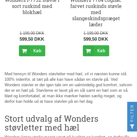
sort ruskind med
farvet ruskinds støvle
blokhæl
med
slangeskindspræget
læder
1 199,00 DKK
1 199,00 DKK
599,50 DKK
599,50 DKK
Køb
Køb
Med hensyn til Wonders støvletter med hæl, vil vi næsten kunne stå
100% indenfor, at tæt på alle kan have sådan en støvle på. Ved
Wonders støvler er der igen tale om en ualmindelig god komfort, selvom
der er en hæl på. Støvlerne er lavet på en sål samt en hæl som er så
blød og komfortabel, at man ikke mærker hælen særlig meget, og
derfor kan holde ud at have støvlen på en hel dag.
FILTER
Stort udvalg af Wonders
støvletter med hæl