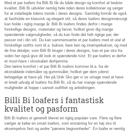
Med et par loafers fra Billi Bi får du både design og komfort af bedste
kvalitet. Billi Bi udvikler nemlig hele tiden deres kollektioner og sørger
for at indarbejde tidens trends i deres designs. Samtidig formår de også
at fastholde en klassisk og elegant stil, så deres loafers designmæssigt
kan holde i rigtig mange år. Billi Bi loafers findes derfor i mange
forskellige designs, materialer og farver, hvilket giver dig mange
spændende valgmuligheder, så du kan finde det helt rigtige par, der
passer ind i din stil. Du kan sammensætte et par loafers med et utal af
forskellige outfits som bl.a. bukser, bare ben og strømpebukser, og med
de fine detaljer, som Billi Bi bruger i deres designs, kan et par sko fra
siden her også give dit look et spændende tvist. Et par loafers er derfor
et must-have i skoskabet derhjemme.
Den lækre komfort i et par Billi Bi loafers kommer bl.a. fra de
ekstrabløde indersåler og gummisåler, hvilket gør dem yderst
behagelige at have på. Her på Unik Sko gør vi os umage med at have
et bredt udvalg af loafers fra Billi Bi, så du har mange spændende
muligheder at hoppe i uanset outfittet og anledningen.
Billi Bi loafers i fantastisk
kvalitet og pasform
Billi Bi loafers er generelt blevet en rigtig populær vare. Flere og flere
vælger at købe en smart loafers, som erstatning for en høj sko til
eksempelvis fest og andre "pænere begivenheder". En loafer er nemlig