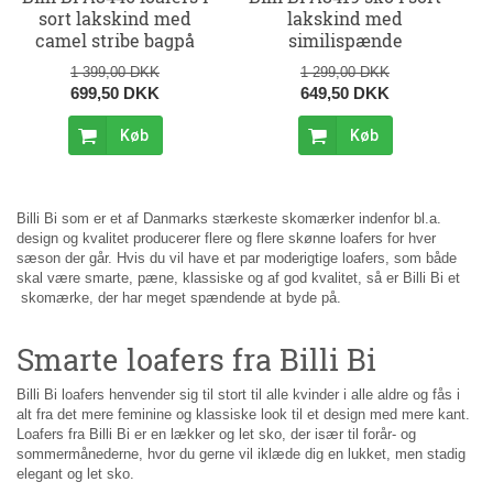
sort lakskind med
lakskind med
camel stribe bagpå
similispænde
1 399,00 DKK
1 299,00 DKK
699,50 DKK
649,50 DKK
Køb
Køb
Billi Bi som er et af Danmarks stærkeste skomærker indenfor bl.a.
design og kvalitet producerer flere og flere skønne loafers for hver
sæson der går. Hvis du vil have et par moderigtige loafers, som både
skal være smarte, pæne, klassiske og af god kvalitet, så er Billi Bi et
skomærke, der har meget spændende at byde på.
Smarte loafers fra Billi Bi
Billi Bi loafers henvender sig til stort til alle kvinder i alle aldre og fås i
alt fra det mere feminine og klassiske look til et design med mere kant.
Loafers fra Billi Bi er en lækker og let sko, der især til forår- og
sommermånederne, hvor du gerne vil iklæde dig en lukket, men stadig
elegant og let sko.