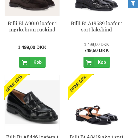
Billi Bi A9010 loafer i
Billi Bi A19689 loafer i
mørkebrun ruskind
sort lakskind
1 499,00 DKK
1 499,00 DKK
749,50 DKK
Køb
Køb
SPAR 50%
SPAR 50%
Billi Bi A8446 loafers i
Billi Bi A8419 sko i sort