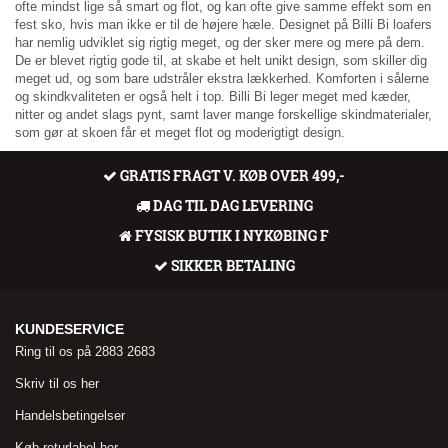
ofte mindst lige så smart og flot, og kan ofte give samme effekt som en
fest sko, hvis man ikke er til de højere hæle. Designet på Billi Bi loafers
har nemlig udviklet sig rigtig meget, og der sker mere og mere på dem.
De er blevet rigtig gode til, at skabe et helt unikt design, som skiller dig
meget ud, og som bare udstråler ekstra lækkerhed. Komforten i sålerne
og skindkvaliteten er også helt i top. Billi Bi leger meget med kæder,
nitter og andet slags pynt, samt laver mange forskellige skindmaterialer,
som gør at skoen får et meget flot og moderigtigt design.
GRATIS FRAGT V. KØB OVER 499,-
DAG TIL DAG LEVERING
FYSISK BUTIK I NYKØBING F
SIKKER BETALING
KUNDESERVICE
Ring til os på 2883 2683
Skriv til os her
Handelsbetingelser
Køb returlabel her