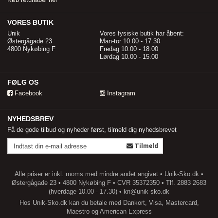
VORES BUTIK
Unik
Vores fysiske butik har åbent:
Østergågade 23
Man-tor 10.00 - 17.30
4800 Nykøbing F
Fredag 10.00 - 18.00
Lørdag 10.00 - 15.00
FØLG OS
Facebook
Instagram
NYHEDSBREV
Få de gode tilbud og nyheder først, tilmeld dig nyhedsbrevet
Tilmeld
Alle priser er inkl. moms med mindre andet angivet • Unik-Sko.dk •
Østergågade 23 • 4800 Nykøbing F • CVR 35372350 • Tlf. 2883 2683
(hverdage 10.00 - 17.30) • kn@unik-sko.dk
Hos Unik-Sko.dk kan du betale med
Dankort,
Visa,
Mastercard,
Maestro og
American Express