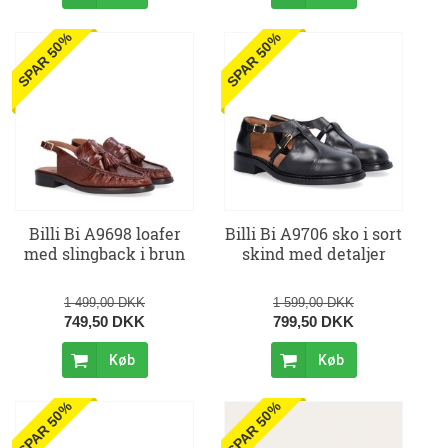
SPAR 50%
SPAR 50%
Billi Bi A9698 loafer
Billi Bi A9706 sko i sort
med slingback i brun
skind med detaljer
1 499,00 DKK
1 599,00 DKK
749,50 DKK
799,50 DKK
Køb
Køb
SPAR 50%
SPAR 50%