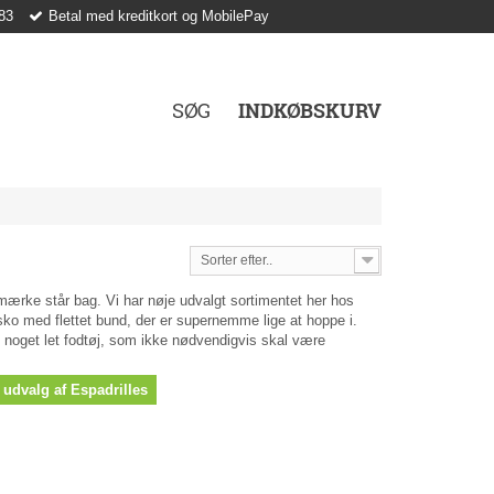
83
Betal med kreditkort og MobilePay
SØG
INDKØBSKURV
Sorter efter..
rke står bag. Vi har nøje udvalgt sortimentet her hos
 sko med flettet bund, der er supernemme lige at hoppe i.
 noget let fodtøj, som ikke nødvendigvis skal være
 udvalg af Espadrilles