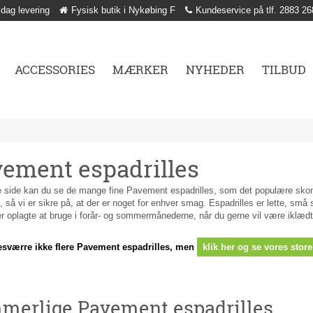
 dag levering
Fysisk butik i Nykøbing F
Kundeservice på tlf. 2883 26
ACCESSORIES
MÆRKER
NYHEDER
TILBUD
ement espadrilles
 side kan du se de mange fine Pavement espadrilles, som det populære skomæ
 så vi er sikre på, at der er noget for enhver smag. Espadrilles er lette, små
 oplagte at bruge i forår- og sommermånederne, når du gerne vil være iklædt
.
esværre ikke flere Pavement espadrilles, men
klik her og se vores store
merlige Pavement espadrilles