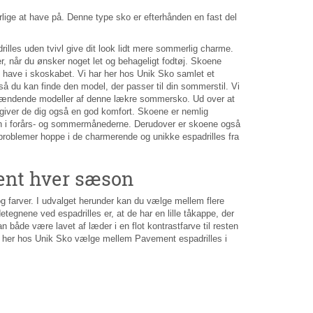
ige at have på. Denne type sko er efterhånden en fast del
rilles uden tvivl give dit look lidt mere sommerlig charme.
ler, når du ønsker noget let og behageligt fodtøj. Skoene
 at have i skoskabet. Vi har her hos Unik Sko samlet et
så du kan finde den model, der passer til din sommerstil. Vi
spændende modeller af denne lækre sommersko. Ud over at
å giver de dig også en god komfort. Skoene er nemlig
rten i forårs- og sommermånederne. Derudover er skoene også
problemer hoppe i de charmerende og unikke espadrilles fra
ment hver sæson
 farver. I udvalget herunder kan du vælge mellem flere
etegnene ved espadrilles er, at de har en lille tåkappe, der
både være lavet af læder i en flot kontrastfarve til resten
 kan her hos Unik Sko vælge mellem Pavement espadrilles i