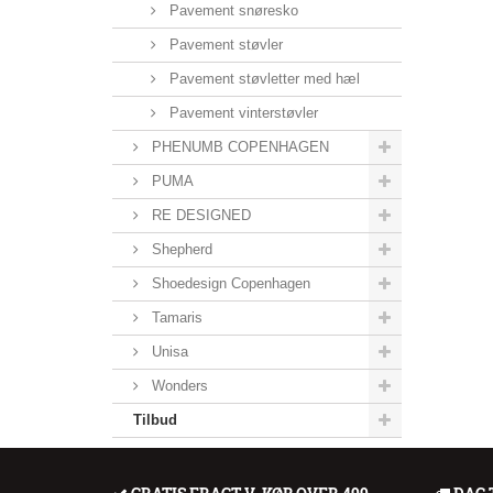
Pavement snøresko
Pavement støvler
Pavement støvletter med hæl
Pavement vinterstøvler
PHENUMB COPENHAGEN
PUMA
RE DESIGNED
Shepherd
Shoedesign Copenhagen
Tamaris
Unisa
Wonders
Tilbud