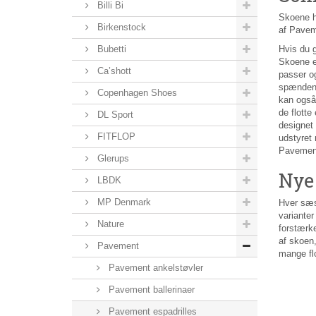
Billi Bi
Skoene h
Birkenstock
af Pavem
Bubetti
Hvis du g
Skoene er
Ca’shott
passer og
spændende
Copenhagen Shoes
kan også
de flotte
DL Sport
designet 
FITFLOP
udstyret 
Pavement 
Glerups
Nye
LBDK
MP Denmark
Hver sæs
varianter
Nature
forstærke
af skoen,
Pavement
mange fl
Pavement ankelstøvler
Pavement ballerinaer
Pavement espadrilles