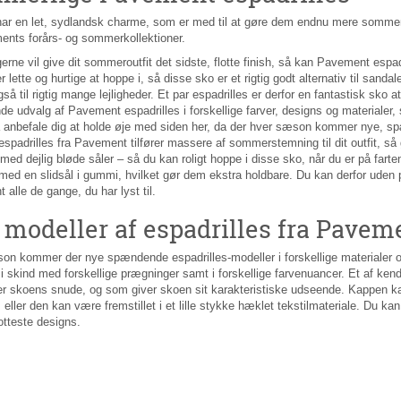
ar en let, sydlandsk charme, som er med til at gøre dem endnu mere sommerl
ents forårs- og sommerkollektioner.
erne vil give dit sommeroutfit det sidste, flotte finish, så kan Pavement espad
 lette og hurtige at hoppe i, så disse sko er et rigtig godt alternativ til sanda
så til rigtig mange lejligheder. Et par espadrilles er derfor en fantastisk sko
 udvalg af Pavement espadrilles i forskellige farver, designs og materialer, 
 anbefale dig at holde øje med siden her, da der hver sæson kommer nye, 
 espadrilles fra Pavement tilfører massere af sommerstemning til dit outfit, s
med dejlig bløde såler – så du kan roligt hoppe i disse sko, når du er på fa
med en slidsål i gummi, hvilket gør dem ekstra holdbare. Du kan derfor uden 
alle de gange, du har lyst til.
 modeller af espadrilles fra Pave
on kommer der nye spændende espadrilles-modeller i forskellige materialer og
 i skind med forskellige prægninger samt i forskellige farvenuancer. Et af kend
r skoens snude, og som giver skoen sit karakteristiske udseende. Kappen kan 
 eller den kan være fremstillet i et lille stykke hæklet tekstilmateriale. Du
otteste designs.