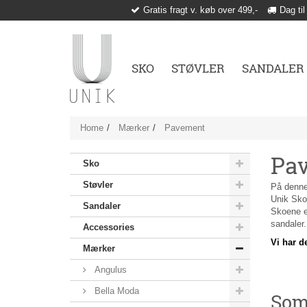
Gratis fragt v. køb over 499,-
Dag til
SKO
STØVLER
SANDALER
Home
Mærker
Pavement
Pav
Sko
Støvler
På denne
Unik Sko,
Sandaler
Skoene er
sandaler
Accessories
Vi har d
Mærker
Angulus
Bella Moda
Som