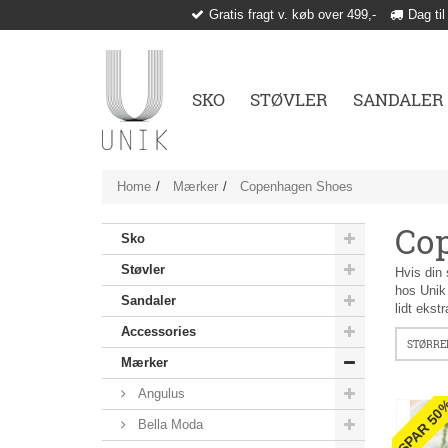
Gratis fragt v. køb over 499,-
Dag til
SKO
STØVLER
SANDALER
Home
Mærker
Copenhagen Shoes
Co
Sko
Støvler
Hvis din
hos Unik 
Sandaler
lidt ekst
Accessories
STØRRE
Mærker
Angulus
SPAR 50
Bella Moda