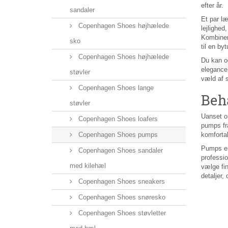
efter år.
sandaler
Et par l
Copenhagen Shoes højhælede
lejlighed
Kombiner
sko
til en by
Copenhagen Shoes højhælede
Du kan og
elegance
støvler
væld af s
Copenhagen Shoes lange
Beh
støvler
Uanset om
Copenhagen Shoes loafers
pumps fr
Copenhagen Shoes pumps
komfortab
Pumps er 
Copenhagen Shoes sandaler
professio
med kilehæl
vælge fi
detaljer,
Copenhagen Shoes sneakers
Copenhagen Shoes snøresko
Copenhagen Shoes støvletter