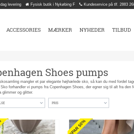
 dag levering
Fysisk butik i Nykøbing F
Kundeservice på tlf. 2883 26
ACCESSORIES
MÆRKER
NYHEDER
TILBUD
penhagen Shoes pumps
 skosamling mangler et par elegante højhælede sko, så kan du med fordel ta
Sko forhandler vi pumps fra Copenhagen Shoes, der egner sig til alt fra den fes
ra glimmer og glitter.
LSE
PRIS
%
SPAR 50%