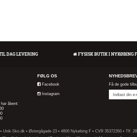
TIL DAG LEVERING
FYSISK BUTIK I NYKØBING 
FØLG OS
NYHEDSBRE
Facebook
Få de gode tilb
Instagram
 har åbent:
.30
00
00
t • Unik-Sko.dk • Østergågade 23 • 4800 Nykøbing F • CVR 35372350 • Tlf. 2