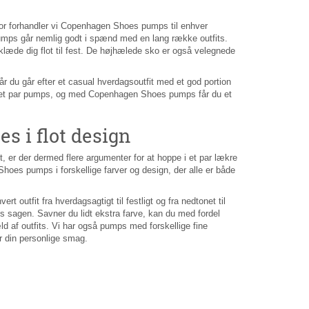
or forhandler vi Copenhagen Shoes pumps til enhver
. Pumps går nemlig godt i spænd med en lang række outfits.
de dig flot til fest. De højhælede sko er også velegnede
år du går efter et casual hverdagsoutfit med et god portion
 i et par pumps, og med Copenhagen Shoes pumps får du et
 i flot design
st, er der dermed flere argumenter for at hoppe i et par lækre
es pumps i forskellige farver og design, der alle er både
t outfit fra hverdagsagtigt til festligt og fra nedtonet til
ps sagen. Savner du lidt ekstra farve, kan du med fordel
 af outfits. Vi har også pumps med forskellige fine
r din personlige smag.