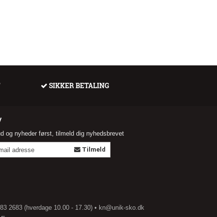
F
SIKKER BETALING
V
ud og nyheder først, tilmeld dig nyhedsbrevet
Tilmeld
883 2683 (hverdage 10.00 - 17.30) • kn@unik-sko.dk