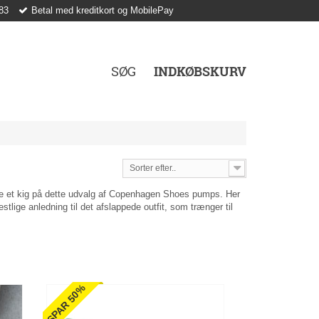
83
Betal med kreditkort og MobilePay
SØG
INDKØBSKURV
Sorter efter..
ge et kig på dette udvalg af Copenhagen Shoes pumps. Her
tlige anledning til det afslappede outfit, som trænger til
SPAR 50%