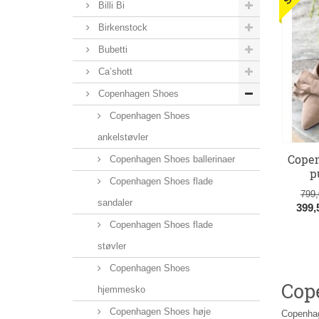
Billi Bi
Birkenstock
Bubetti
Ca’shott
Copenhagen Shoes
Copenhagen Shoes
ankelstøvler
Copen
Copenhagen Shoes ballerinaer
p
Copenhagen Shoes flade
799
sandaler
399
Copenhagen Shoes flade
støvler
Copenhagen Shoes
Cop
hjemmesko
Copenhagen Shoes høje
Copenhag