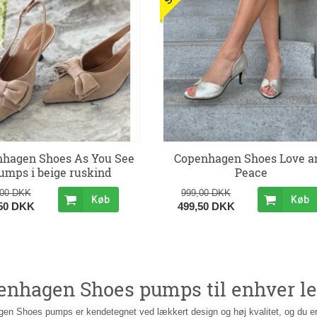
hagen Shoes As You See
Copenhagen Shoes Love a
umps i beige ruskind
Peace
,00 DKK
999,00 DKK
Køb
Køb
,50 DKK
499,50 DKK
enhagen Shoes pumps til enhver le
en Shoes pumps er kendetegnet ved lækkert design og høj kvalitet, og du er