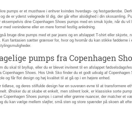
ækre pumps er et musthave i enhver kvindes hverdags- og festgarderobe. Derf
, og de er yderst velegnede til dig, der går efter alsidighed i din skosamling
 eksempelvis dine Copenhagen Shoes pumps med en smuk kjole, når du vil klæ
tur med veninderne eller en mere formel festlig anledning.
så bruge dine pumps med et par jeans og en afslappet T-shirt eller skjorte, n
. Kun fantasien sætter grænser for, hvor og hvornår du kan stikke fødderne
tylingsmuligheder.
agelige pumps fra Copenhagen Shoes
 du skal til bryllup, eller du er blevet inviteret til en afslappet fødselsdagsfe
a Copenhagen Shoes. Hos Unik Sko finder du et godt udvalg af Copenhagen Sho
le og får flot design og høj kvalitet til at gå op i en højere enhed.
tidløse, og deres stilfulde design har en suveræn evne til at transformere ethver
nelt. Ønsker du at skabe et enkelt, men stilrent look, er klassiske sorte pum
ne Copenhagen Shoes pumps i camel eller grønne nuancer, der matcher et væld
 og du kan vælge mellem sløjfer, små sten og store spænder på skoen alt efte