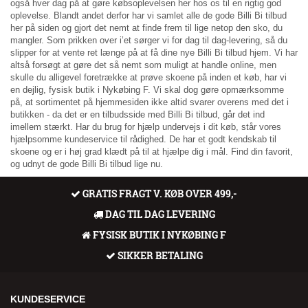
også hver dag på at gøre købsoplevelsen her hos os til en rigtig god
oplevelse. Blandt andet derfor har vi samlet alle de gode Billi Bi tilbud
her på siden og gjort det nemt at finde frem til lige netop den sko, du
mangler. Som prikken over i’et sørger vi for dag til dag-levering, så du
slipper for at vente ret længe på at få dine nye Billi Bi tilbud hjem. Vi har
altså forsøgt at gøre det så nemt som muligt at handle online, men
skulle du alligevel foretrække at prøve skoene på inden et køb, har vi
en dejlig, fysisk butik i Nykøbing F. Vi skal dog gøre opmærksomme
på, at sortimentet på hjemmesiden ikke altid svarer overens med det i
butikken - da det er en tilbudsside med Billi Bi tilbud, går det ind
imellem stærkt. Har du brug for hjælp undervejs i dit køb, står vores
hjælpsomme kundeservice til rådighed. De har et godt kendskab til
skoene og er i høj grad klædt på til at hjælpe dig i mål. Find din favorit,
og udnyt de gode Billi Bi tilbud lige nu.
GRATIS FRAGT V. KØB OVER 499,-
DAG TIL DAG LEVERING
FYSISK BUTIK I NYKØBING F
SIKKER BETALING
KUNDESERVICE