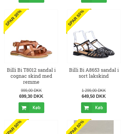
SPAR 30%
SPAR 50%
Billi Bi T8012 sandal i
Billi Bi A8653 sandal i
cognac skind med
sort lakskind
remme
999,00 DKK
1 299,00 DKK
699,30 DKK
649,50 DKK
Køb
Køb
SPAR 50%
SPAR 50%