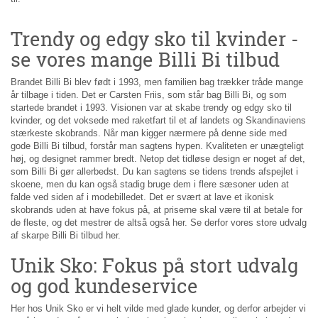
Trendy og edgy sko til kvinder -
se vores mange Billi Bi tilbud
Brandet Billi Bi blev født i 1993, men familien bag trækker tråde mange
år tilbage i tiden. Det er Carsten Friis, som står bag Billi Bi, og som
startede brandet i 1993. Visionen var at skabe trendy og edgy sko til
kvinder, og det voksede med raketfart til et af landets og Skandinaviens
stærkeste skobrands. Når man kigger nærmere på denne side med
gode Billi Bi tilbud, forstår man sagtens hypen. Kvaliteten er unægteligt
høj, og designet rammer bredt. Netop det tidløse design er noget af det,
som Billi Bi gør allerbedst. Du kan sagtens se tidens trends afspejlet i
skoene, men du kan også stadig bruge dem i flere sæsoner uden at
falde ved siden af i modebilledet. Det er svært at lave et ikonisk
skobrands uden at have fokus på, at priserne skal være til at betale for
de fleste, og det mestrer de altså også her. Se derfor vores store udvalg
af skarpe Billi Bi tilbud her.
Unik Sko: Fokus på stort udvalg
og god kundeservice
Her hos Unik Sko er vi helt vilde med glade kunder, og derfor arbejder vi