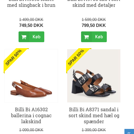
med slingback i brun
skind med detaljer
1 499,00 DKK
1 599,00 DKK
749,50 DKK
799,50 DKK
Køb
Køb
SPAR 50%
SPAR 50%
Billi Bi A16302
Billi Bi A8371 sandal i
ballerina i cognac
sort skind med hæl og
lakskind
spænder
1 099,00 DKK
1 399,00 DKK