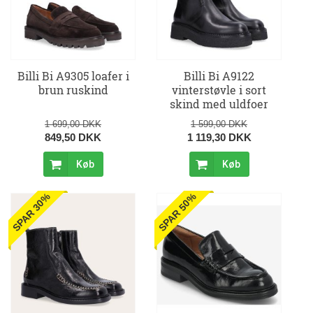
Billi Bi A9305 loafer i
Billi Bi A9122
brun ruskind
vinterstøvle i sort
skind med uldfoer
1 699,00 DKK
1 599,00 DKK
849,50 DKK
1 119,30 DKK
Køb
Køb
SPAR 30%
SPAR 50%