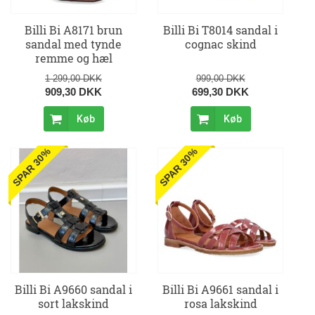
Billi Bi A8171 brun
Billi Bi T8014 sandal i
sandal med tynde
cognac skind
remme og hæl
1 299,00 DKK
999,00 DKK
909,30 DKK
699,30 DKK
Køb
Køb
SPAR 30%
SPAR 30%
Billi Bi A9660 sandal i
Billi Bi A9661 sandal i
sort lakskind
rosa lakskind