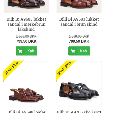
Billi Bi A9683 lukket
Billi Bi A9683 lukket
sandal i mørkebrun
sandal i brun skind
lakskind
1 599,00 DKK
1 599,00 DKK
799,50 DKK
799,50 DKK
Køb
Køb
SPAR 50%
SPAR 50%
Billi Bi A9698 loafer
Billi Bi A9706 sko i sort