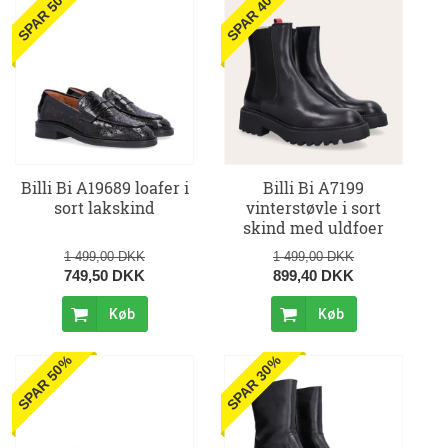
SPAR 50%
SPAR 40%
Billi Bi A19689 loafer i
Billi Bi A7199
sort lakskind
vinterstøvle i sort
skind med uldfoer
1 499,00 DKK
1 499,00 DKK
749,50 DKK
899,40 DKK
Køb
Køb
SPAR 50%
SPAR 30%