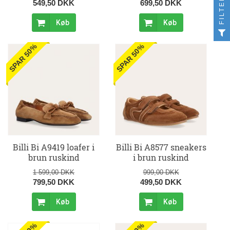
FILTER
549,50 DKK
699,50 DKK
Køb
Køb
SPAR 50%
SPAR 50%
Billi Bi A9419 loafer i
Billi Bi A8577 sneakers
brun ruskind
i brun ruskind
1 599,00 DKK
999,00 DKK
799,50 DKK
499,50 DKK
Køb
Køb