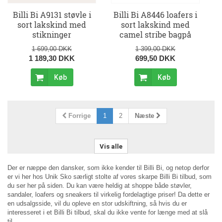
Billi Bi A9131 støvle i
Billi Bi A8446 loafers i
sort lakskind med
sort lakskind med
stikninger
camel stribe bagpå
1 699,00 DKK
1 399,00 DKK
1 189,30 DKK
699,50 DKK
Køb
Køb
Forrige
1
2
Næste
Vis alle
Der er næppe den dansker, som ikke kender til Billi Bi, og netop derfor
er vi her hos Unik Sko særligt stolte af vores skarpe Billi Bi tilbud, som
du ser her på siden. Du kan være heldig at shoppe både støvler,
sandaler, loafers og sneakers til virkelig fordelagtige priser! Da dette er
en udsalgsside, vil du opleve en stor udskiftning, så hvis du er
interesseret i et Billi Bi tilbud, skal du ikke vente for længe med at slå
til.