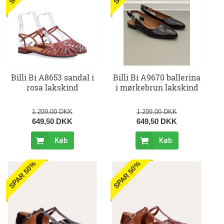
Billi Bi A8653 sandal i
Billi Bi A9670 ballerina
rosa lakskind
i mørkebrun lakskind
1 299,00 DKK
1 299,00 DKK
649,50 DKK
649,50 DKK
Køb
Køb
SPAR 50%
SPAR 50%