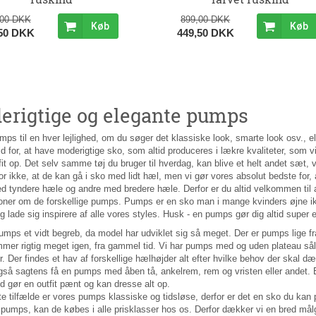
,00 DKK
899,00 DKK
Køb
Køb
,50 DKK
449,50 DKK
erigtige og elegante pumps
mps til en hver lejlighed, om du søger det klassiske look, smarte look osv., elle
id for, at have moderigtige sko, som altid produceres i lækre kvaliteter, som
fit op. Det selv samme tøj du bruger til hverdag, kan blive et helt andet sæt, v
r ikke, at de kan gå i sko med lidt hæl, men vi gør vores absolut bedste for, a
 tyndere hæle og andre med bredere hæle. Derfor er du altid velkommen til at
ioner om de forskellige pumps. Pumps er en sko man i mange kvinders øjne ik
g lade sig inspirere af alle vores styles. Husk - en pumps gør dig altid super
umps et vidt begreb, da model har udviklet sig så meget. Der er pumps lige f
er rigtig meget igen, fra gammel tid. Vi har pumps med og uden plateau såler,
r. Der findes et hav af forskellige hælhøjder alt efter hvilke behov der ska
gså sagtens få en pumps med åben tå, ankelrem, rem og vristen eller andet.
id gør en outfit pænt og kan dresse alt op.
ste tilfælde er vores pumps klassiske og tidsløse, derfor er det en sko du ka
 pumps, kan de købes i alle prisklasser hos os. Derfor dækker vi en bred må