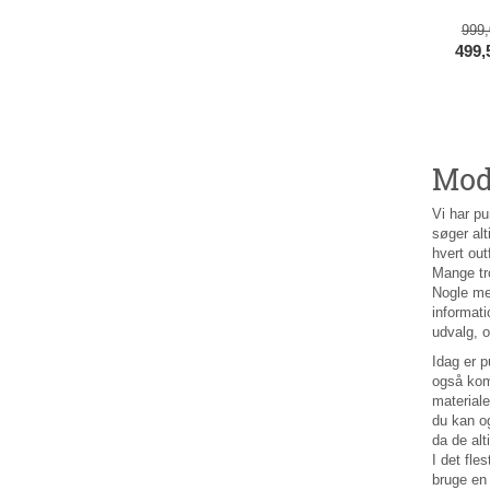
999
499
Mod
Vi har pu
søger alt
hvert out
Mange tro
Nogle med
informat
udvalg, o
Idag er p
også komm
materiale
du kan o
da de alt
I det fle
bruge en