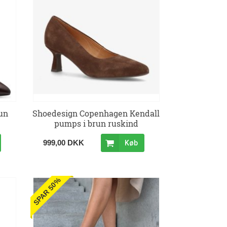
un
Shoedesign Copenhagen Kendall
pumps i brun ruskind
999,00 DKK
Køb
SPAR 50%