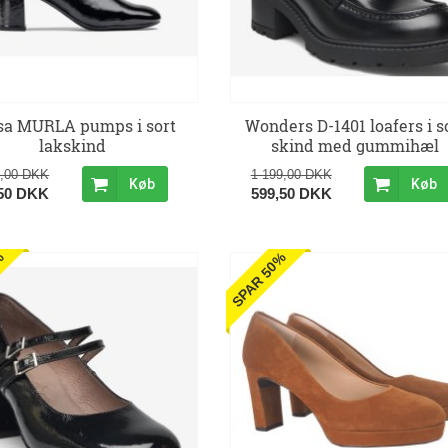
sa MURLA pumps i sort
Wonders D-1401 loafers i s
lakskind
skind med gummihæl
9,00 DKK
1 199,00 DKK
Køb
Køb
,50 DKK
599,50 DKK
%
SPAR 50%