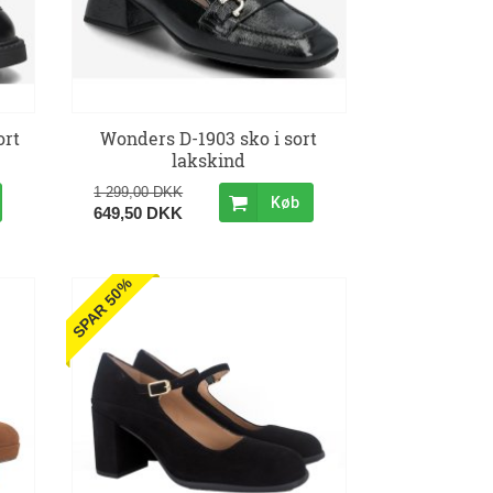
ort
Wonders D-1903 sko i sort
lakskind
1 299,00 DKK
Køb
649,50 DKK
SPAR 50%