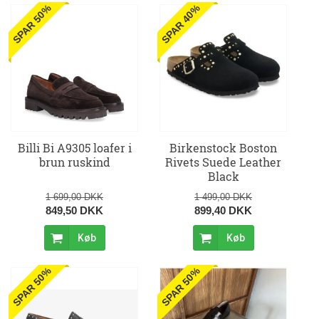
SPAR 50%
SPAR 40%
Billi Bi A9305 loafer i
Birkenstock Boston
brun ruskind
Rivets Suede Leather
Black
1 699,00 DKK
1 499,00 DKK
849,50 DKK
899,40 DKK
Køb
Køb
SPAR 50%
SPAR 50%