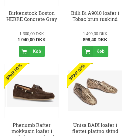
Birkenstock Boston
Billi Bi A9010 loafer i
HERRE Concrete Gray
Tobac brun ruskind
1 300,00 DKK
1 499,00 DKK
1 040,00 DKK
899,40 DKK
Køb
Køb
SPAR 50%
SPAR 50%
Phenumb Rafter
Unisa BAIX loafer i
mokkasin loafer i
flettet platino skind