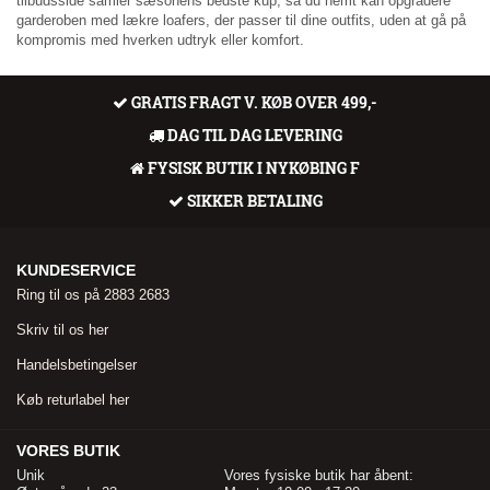
tilbudsside samler sæsonens bedste kup, så du nemt kan opgradere
garderoben med lækre loafers, der passer til dine outfits, uden at gå på
kompromis med hverken udtryk eller komfort.
GRATIS FRAGT V. KØB OVER 499,-
DAG TIL DAG LEVERING
FYSISK BUTIK I NYKØBING F
SIKKER BETALING
KUNDESERVICE
Ring til os på 2883 2683
Skriv til os her
Handelsbetingelser
Køb returlabel her
VORES BUTIK
Unik
Vores fysiske butik har åbent: