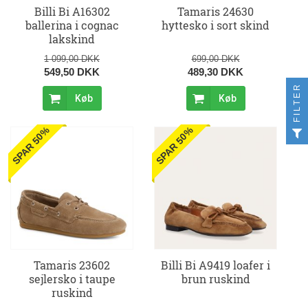
Billi Bi A16302
Tamaris 24630
ballerina i cognac
hyttesko i sort skind
lakskind
1 099,00 DKK
699,00 DKK
549,50 DKK
489,30 DKK
FILTER
Køb
Køb
SPAR 50%
SPAR 50%
Tamaris 23602
Billi Bi A9419 loafer i
sejlersko i taupe
brun ruskind
ruskind