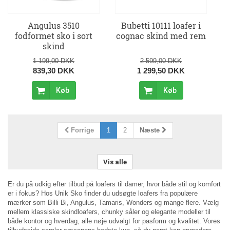
Angulus 3510
Bubetti 10111 loafer i
fodformet sko i sort
cognac skind med rem
skind
1 199,00 DKK
2 599,00 DKK
839,30 DKK
1 299,50 DKK
Køb
Køb
Forrige
1
2
Næste
Vis alle
Er du på udkig efter tilbud på loafers til damer, hvor både stil og komfort
er i fokus? Hos Unik Sko finder du udsøgte loafers fra populære
mærker som Billi Bi, Angulus, Tamaris, Wonders og mange flere. Vælg
mellem klassiske skindloafers, chunky såler og elegante modeller til
både kontor og hverdag, alle nøje udvalgt for pasform og kvalitet. Vores