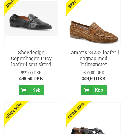
SPAR 50%
SPAR 50%
Shoedesign
Tamaris 24232 loafer i
Copenhagen Lucy
cognac med
loafer i sort skind
hulmønster
999,00 DKK
699,00 DKK
499,50 DKK
349,50 DKK
Køb
Køb
SPAR 50%
SPAR 50%