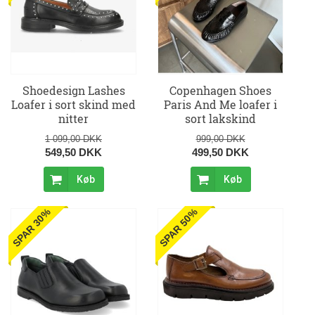
Shoedesign Lashes
Copenhagen Shoes
Loafer i sort skind med
Paris And Me loafer i
nitter
sort lakskind
1 099,00 DKK
999,00 DKK
549,50 DKK
499,50 DKK
Køb
Køb
SPAR 30%
SPAR 50%