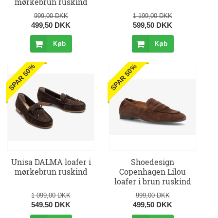
mørkebrun ruskind
999,00 DKK
1 199,00 DKK
499,50 DKK
599,50 DKK
Køb
Køb
SPAR 50%
SPAR 50%
Unisa DALMA loafer i
Shoedesign
mørkebrun ruskind
Copenhagen Lilou
loafer i brun ruskind
1 099,00 DKK
999,00 DKK
549,50 DKK
499,50 DKK