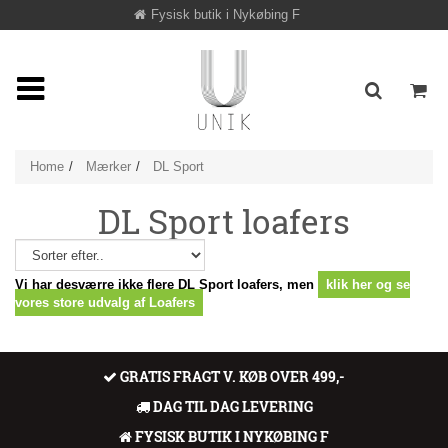
Fysisk butik i Nykøbing F
Home
Mærker
DL Sport
DL Sport loafers
Vi har desværre ikke flere DL Sport loafers, men
klik her og se
vores store udvalg af Loafers
GRATIS FRAGT V. KØB OVER 499,-
DAG TIL DAG LEVERING
FYSISK BUTIK I NYKØBING F