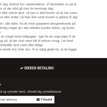
til dag, bortset fra i weekenderne. Vi bestræber os på at
r vil der altid gå max én leverings dag.
 eller støvle akut, så kan vi altid levere så du har varen
et eller andet, så hele året rundt leverer vi pakker til dig!
der i alle aldre, fra de mest populære designerbrands på
utrolig meget op i den enkelte kundes behov, og levere
e.
 en meget bred målgruppe - lige fra de unge piger til de
gt på, at der skal være lidt til enhver smag, i en bred
rhandler dyre varer eller billige.
 trends hos Unik sko. Vi er rigtig glade for, at du kigger
F
SIKKER BETALING
V
ud og nyheder først, tilmeld dig nyhedsbrevet
Tilmeld