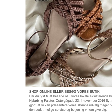
SHOP ONLINE ELLER BESØG VORES BUTIK
Har du lyst til at besøge os i vores lokale eksisterende
Nykøbing Falster, Østergågade 23. I november 2016 flytted
gjort, at vi kan præsentere vores skønne udvalg meget bed
den bedst mulige service og betjening vi kan give dig.