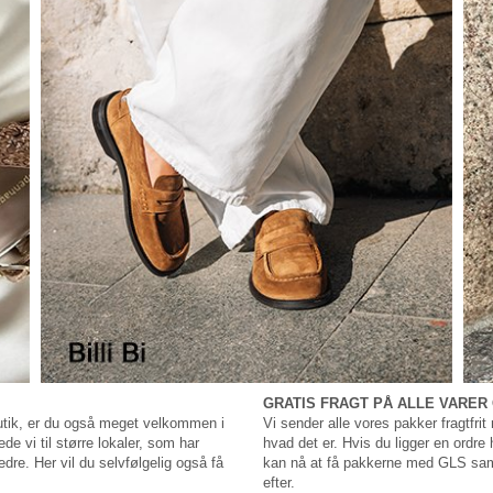
GRATIS FRAGT PÅ ALLE VARER 
 butik, er du også meget velkommen i
Vi sender alle vores pakker fragtfri
e vi til større lokaler, som har
hvad det er. Hvis du ligger en ordre h
re. Her vil du selvfølgelig også få
kan nå at få pakkerne med GLS samm
efter.