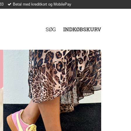
83
Betal med kreditkort og MobilePay
SØG
INDKØBSKURV