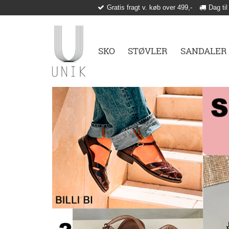
Gratis fragt v. køb over 499,-
Dag til
SKO
STØVLER
SANDALER