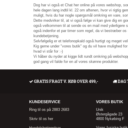
Dog har vi også et Chat her online på vores webshop, som
hele dagen lang indtil kl. 22 om aftenen, hvor vi rigtig ge
muligt, hvis du har nogle spørgsmål omkring en vare, som
Dette medvirker til, at vi også følge vi kan give dig en go
også velkommen til at sende os en mail med yderligere 
også indenfor et par timer som regel, da vi bestræber os 
kundebetjening.
Selvfølgelig er et telefonopkald også hurtigt og meget v
Kig gerne under "vores butik" og du vil have mulighed f
hvad vi står for :-)
Vi håber du nyder at kigge lidt rundt omkring på webshopp
god gang vil falde for en af vores skønne produkter.
GRATIS FRAGT V. KØB OVER 499,-
DAG 
KUNDESERVICE
VORES BUTIK
Ring til os på 2883 2683
Unik
Østergågade 23
Skriv til os her
4800 Nykøbing F
Vores fysiske butik
Handelsbetingelser