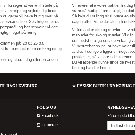
 vi forsøger at være til stede på
Vi leverer alle vores pakker fra dag 
rne vil hjælpe og vejlede dig bedst
være så hurtige som muligt, og derfo
 du gerne vil have hurtig svar på.
Så hvis du står og skal bruge en sko
d service online. Selvfølgelig er du
dagen efter. Vi holder aldrig ferielukk
spørgsmål, og her besvarer vi dem
Vi forhandler sko og støvler til kvin
rigtig meget på hurtig
markedet for sko og støvler. Vi går 
den bedst mulige service vi kan giv
elkommen på: 28 83 26 83.
Vi bestræber os på, at have varer til
or at læse meget mere omkring os og
ældre. Yderligere ligger vi meget væ
prisklasse, så vi ikke udelukkende fo
en, og at du i dag eller en anden
Du vil løbende kunne finde de nyeste
forbi og handler hos os.
TIL DAG LEVERING
FYSISK BUTIK I NYKØBING 
FØLG OS
NYHEDSBRE
Facebook
Få de gode tilb
Instagram
 har åbent: