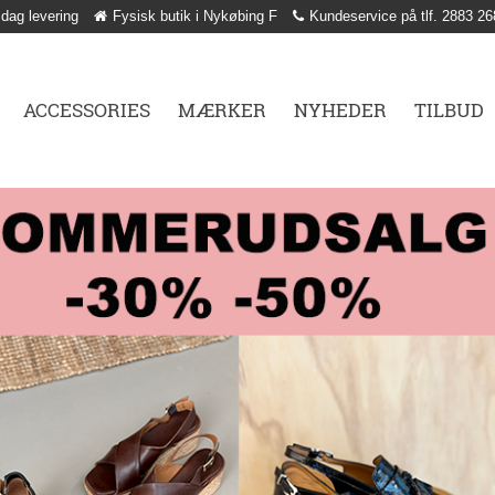
 dag levering
Fysisk butik i Nykøbing F
Kundeservice på tlf. 2883 26
ACCESSORIES
MÆRKER
NYHEDER
TILBUD