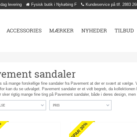
 dag levering
Fysisk butik i Nykøbing F
Kundeservice på tlf. 2883 26
ACCESSORIES
MÆRKER
NYHEDER
TILBUD
ement sandaler
s så mange forskellige fine sandaler fra Pavement at der er svært at vælge. 
or kan du se udvalget. Pavement sandaler er et vidt begreb, da kollektionen 
r sker rigtig mange fine ting på Pavement sandaler, både i deres design, men 
LSE
PRIS
%
SPAR 30%