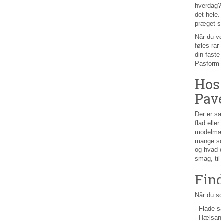
hverdag?
det hele.
præget s
Når du væ
føles rar
din faste
Pasform k
Hos 
Pav
Der er så
flad elle
modelmæss
mange som
og hvad d
smag, til
Fin
Når du sc
- Flade s
- Hælsand