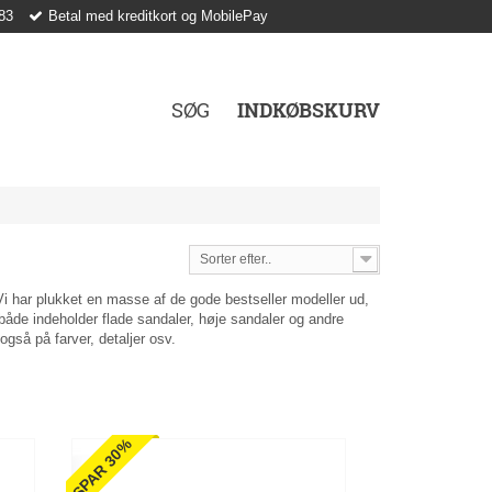
83
Betal med kreditkort og MobilePay
SØG
INDKØBSKURV
Sorter efter..
Vi har plukket en masse af de gode bestseller modeller ud,
både indeholder flade sandaler, høje sandaler og andre
også på farver, detaljer osv.
SPAR 30%