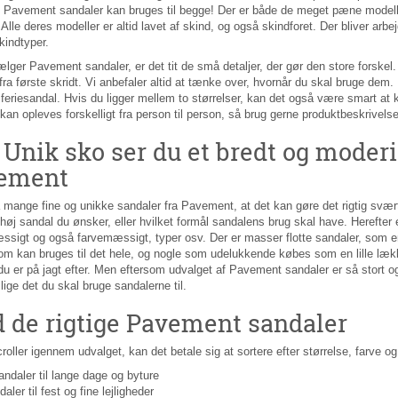
 Pavement sandaler kan bruges til begge! Der er både de meget pæne modell
 Alle deres modeller er altid lavet af skind, og også skindforet. Der bliver arb
kindtyper.
lger Pavement sandaler, er det tit de små detaljer, der gør den store forske
 fra første skridt. Vi anbefaler altid at tænke over, hvornår du skal bruge dem.
 feriesandal. Hvis du ligger mellem to størrelser, kan det også være smart at
an opleves forskelligt fra person til person, så brug gerne produktbeskrivelser
Unik sko ser du et bredt og moderig
ement
 mange fine og unikke sandaler fra Pavement, at det kan gøre det rigtig svært a
r høj sandal du ønsker, eller hvilket formål sandalens brug skal have. Herefter
igt og også farvemæssigt, typer osv. Der er masser flotte sandaler, som er id
 kan bruges til det hele, og nogle som udelukkende købes som en lille lække
u er på jagt efter. Men eftersom udvalget af Pavement sandaler er så stort og f
 lige det du skal bruge sandalerne til.
d de rigtige Pavement sandaler
roller igennem udvalget, kan det betale sig at sortere efter størrelse, farve og 
andaler til lange dage og byture
aler til fest og fine lejligheder