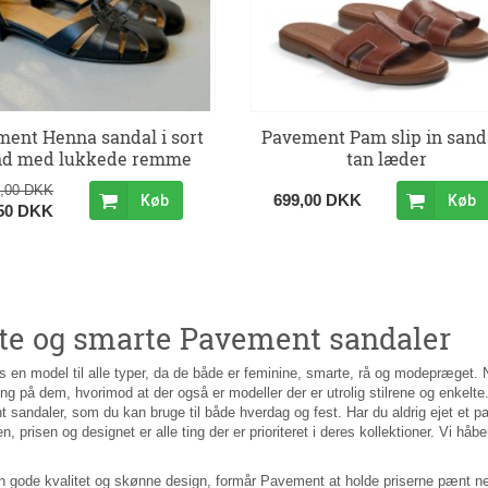
ent Henna sandal i sort
Pavement Pam slip in sanda
nd med lukkede remme
tan læder
9,00 DKK
699,00 DKK
Køb
Køb
,50 DKK
tte og smarte Pavement sandaler
s en model til alle typer, da de både er feminine, smarte, rå og modepræget.
ing på dem, hvorimod at der også er modeller der er utrolig stilrene og enkelte
sandaler, som du kan bruge til både hverdag og fest. Har du aldrig ejet et p
, prisen og designet er alle ting der er prioriteret i deres kollektioner. Vi håbe
r.
 gode kvalitet og skønne design, formår Pavement at holde priserne pænt nede