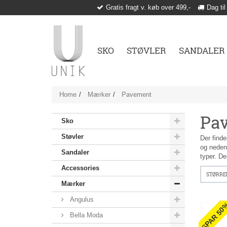
Gratis fragt v. køb over 499,-
Dag til
SKO
STØVLER
SANDALER
Home
Mærker
Pavement
Pav
Sko
Støvler
Der finde
og nedenf
Sandaler
typer. De
Accessories
STØRRE
Mærker
Angulus
SPAR 50
Bella Moda