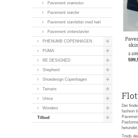
Pavement snøresko
Pavement støvler
Pavement støvletter med hæl
Pavement vinterstøvler
Pavem
PHENUMB COPENHAGEN
ski
PUMA
1 19
599
RE DESIGNED
Shepherd
Shoedesign Copenhagen
Tamaris
Flo
Unisa
Der finde
Wonders
fashion t
Pavement 
Tilbud
Pasformen
herunde
Trods den