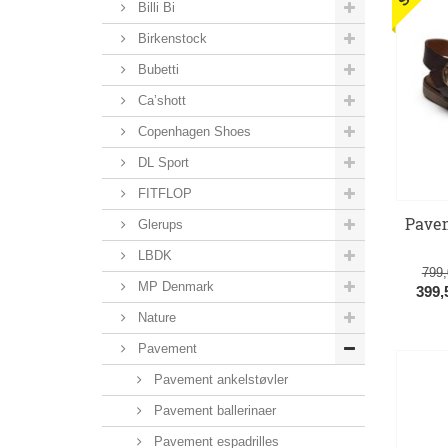
Billi Bi
Birkenstock
Bubetti
Ca’shott
Copenhagen Shoes
DL Sport
FITFLOP
Pavem
Glerups
LBDK
799
MP Denmark
399
Nature
Pavement
Pavement ankelstøvler
Pavement ballerinaer
Pavement espadrilles