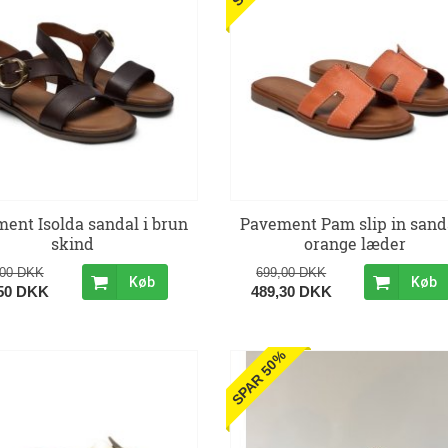
ent Isolda sandal i brun
Pavement Pam slip in sanda
skind
orange læder
,00 DKK
699,00 DKK
Køb
Køb
,50 DKK
489,30 DKK
SPAR 50%