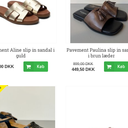
ent Aline slip in sandal i
Pavement Paulina slip in sa
guld
i brun læder
899,00 DKK
,00 DKK
Køb
Køb
449,50 DKK
%