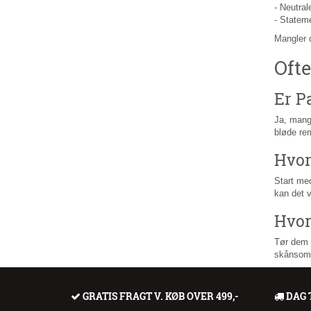
- Neutral
- Stateme
Mangler 
Ofte
Er P
Ja, mange
bløde rem
Hvor
Start med
kan det v
Hvor
Tør dem l
skånsom 
GRATIS FRAGT V. KØB OVER 499,-
DAG 