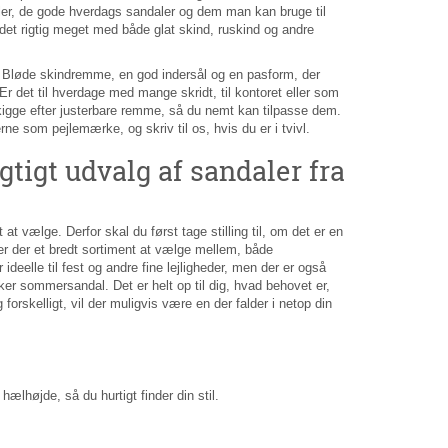
er, de gode hverdags sandaler og dem man kan bruge til
ejdet rigtig meget med både glat skind, ruskind og andre
l. Bløde skindremme, en god indersål og en pasform, der
 Er det til hverdage med mange skridt, til kontoret eller som
 kigge efter justerbare remme, så du nemt kan tilpasse dem.
ne som pejlemærke, og skriv til os, hvis du er i tvivl.
tigt udvalg af sandaler fra
t vælge. Derfor skal du først tage stilling til, om det er en
 er der et bredt sortiment at vælge mellem, både
eelle til fest og andre fine lejligheder, men der er også
r sommersandal. Det er helt op til dig, hvad behovet er,
orskelligt, vil der muligvis være en der falder i netop din
hælhøjde, så du hurtigt finder din stil.