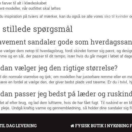
e farver til alt i klædeskabet
nt-modeller, når outfittet skal løftes
du inspiration på tværs af mærker, kan du også se alle vores
sko til kvinder
o
 stillede spørgsmål
avement sandaler gode som hverdagssan
 vælger dem netop til hverdagsbrug, fordi skindet former sig pænt, og designet
me og en sål, der passer til dit tempo, især hvis du går meget i løbet af dag
dan vælger jeg den rigtige størrelse?
 din normale størrelse og tjek, om modellen har justerbare remme eller en me
ære en fordel at vælge den, der giver bedst plads ved tæerne. Er du i tvivl, hj
dan passer jeg bedst på læder og ruskin
et af efter brug, og lad dem lufttørre, hvis de har fået fugt. Til ruskind er e
pleje. Undgå kraftig varme og gennemblødning, så holder dine sandaler sig fl
TIL DAG LEVERING
FYSISK BUTIK I NYKØBING 