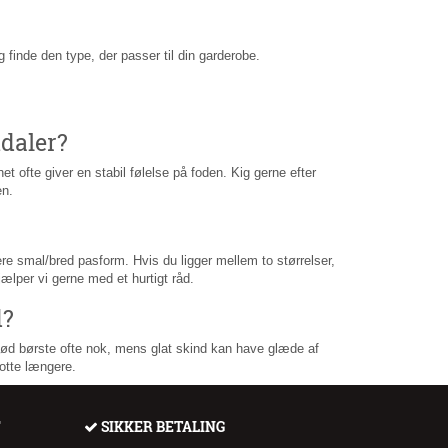
g finde den type, der passer til din garderobe.
daler?
 ofte giver en stabil følelse på foden. Kig gerne efter
en.
re smal/bred pasform. Hvis du ligger mellem to størrelser,
ælper vi gerne med et hurtigt råd.
d?
n blød børste ofte nok, mens glat skind kan have glæde af
otte længere.
F
SIKKER BETALING