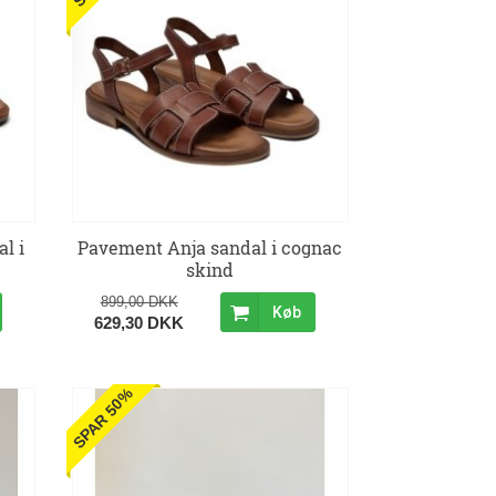
l i
Pavement Anja sandal i cognac
skind
899,00 DKK
Køb
629,30 DKK
SPAR 50%