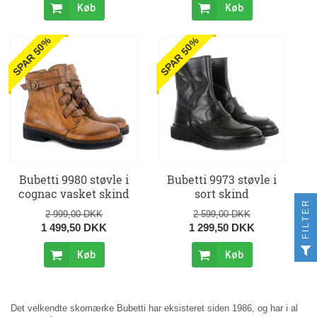
Køb
Køb
SPAR 50%
SPAR 50%
Bubetti 9980 støvle i
Bubetti 9973 støvle i
cognac vasket skind
sort skind
FILTER
2 999,00 DKK
2 599,00 DKK
1 499,50 DKK
1 299,50 DKK
Køb
Køb
Det velkendte skomærke Bubetti har eksisteret siden 1986, og har i al