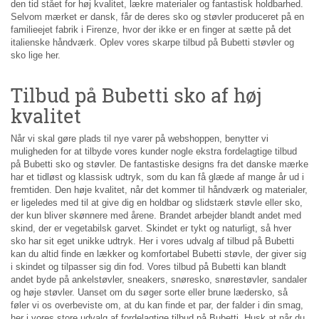
den tid stået for høj kvalitet, lækre materialer og fantastisk holdbarhed.
Selvom mærket er dansk, får de deres sko og støvler produceret på en
familieejet fabrik i Firenze, hvor der ikke er en finger at sætte på det
italienske håndværk. Oplev vores skarpe tilbud på Bubetti støvler og
sko lige her.
Tilbud på Bubetti sko af høj
kvalitet
Når vi skal gøre plads til nye varer på webshoppen, benytter vi
muligheden for at tilbyde vores kunder nogle ekstra fordelagtige tilbud
på Bubetti sko og støvler. De fantastiske designs fra det danske mærke
har et tidløst og klassisk udtryk, som du kan få glæde af mange år ud i
fremtiden. Den høje kvalitet, når det kommer til håndværk og materialer,
er ligeledes med til at give dig en holdbar og slidstærk støvle eller sko,
der kun bliver skønnere med årene. Brandet arbejder blandt andet med
skind, der er vegetabilsk garvet. Skindet er tykt og naturligt, så hver
sko har sit eget unikke udtryk. Her i vores udvalg af tilbud på Bubetti
kan du altid finde en lækker og komfortabel Bubetti støvle, der giver sig
i skindet og tilpasser sig din fod. Vores tilbud på Bubetti kan blandt
andet byde på ankelstøvler, sneakers, snøresko, snørestøvler, sandaler
og høje støvler. Uanset om du søger sorte eller brune lædersko, så
føler vi os overbeviste om, at du kan finde et par, der falder i din smag,
her i vores store udvalg af fordelagtige tilbud på Bubetti. Husk at når du