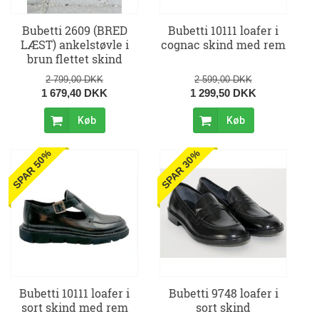
Bubetti 2609 (BRED
Bubetti 10111 loafer i
LÆST) ankelstøvle i
cognac skind med rem
brun flettet skind
2 799,00 DKK
2 599,00 DKK
1 679,40 DKK
1 299,50 DKK
Køb
Køb
SPAR 50%
SPAR 30%
Bubetti 10111 loafer i
Bubetti 9748 loafer i
sort skind med rem
sort skind