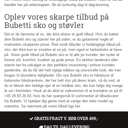
handler her på webshoppen, får du lynhurtig dag til dag-levering.
Oplev vores skarpe tilbud på
Bubetti sko og støvler
Det er de færreste af os, der ikke elsker et godt tilbud. Hvis du køber
dine Bubetti sko og støvler her på siden, er du garanteret nogle af
markedets skarpeste priser. Året rundt tilbyder vi fordelagtige tilbud på
sko, der ikke kun er smukke at se på, men også er fantastiske at have
på. Vores gode tilbud på Bubetti sko er til alle jer kvinder, der nyder at
forene stil, komfort, kvalitet og gode priser. En lækker lædersko eller
støvle her fra udvalget er den perfekte investering i enhver kvindes
garderobe, da du får det helt rigtige tidløse og universelle look, der kan
bruges til alverdens lejligheder. Din nye Bubetti sko er håndsyet af
italienske håndværkere, der har helt styr på deres kram, så du ved, at
du er blevet den heldige ejer af en holdbar sko, der kan følge dig mange
år ud i fremtiden. Husk at du altid er velkommen til at kontakte os på tlf.
+45 28 83 26 83, hvis du har spørgsmål til sortimentet af tilbudsvarer
fra Bubetti. Vi hjælper dig gerne med at vælge den rette model og
størrelse. Se nærmere på vores tilbud lige her.
GRATIS FRAGT V. KØB OVER 499,-
DAG TIL DAG LEVERING