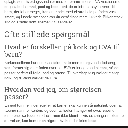
oplagte som hverdagssandaler med to remme, mens EVA-versionerne
er geniale til strand, pool og ferie, fordi de er lette at skylle rene. Til
børn, der løber meget, kan en model med ekstra hold på foden være
smart, og i nogle sæsoner kan du også finde mere lukkede Birkenstock
sko og støvler som alternativ til sandaler.
Ofte stillede spørgsmål
Hvad er forskellen på kork og EVA til
børn?
Korkmodellerne har den klassiske, faste men eftergivende fodseng,
som former sig efter foden over tid. EVA er let og vandtolerant, så det
passer perfekt til ferie, bad og strand. Til hverdagsbrug vælger mange
kork, og til vand vælger de EVA.
Hvordan ved jeg, om størrelsen
passer?
En god tommelfingerregel er, at barnet skal kunne stå naturligt, uden at
tæerne rammer kanten, og uden at hælen hænger ud over. Spænd
remmene, så foden er stabil, men ikke klemt. Hvis du svinger mellem to
størrelser, kan komforten afgøre, hvilken der føles bedst.