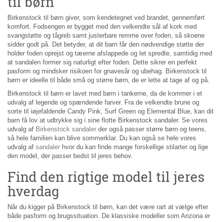
til børn
Birkenstock til børn giver, som kendetegnet ved brandet, gennemført
komfort. Fodsengen er bygget med den velkendte sål af kork med
svangstøtte og tågreb samt justerbare remme over foden, så skoene
sidder godt på. Det betyder, at dit barn får den nødvendige støtte der
holder foden oprejst og tæerne afslappede og let spredte, samtidig med
at sandalen former sig naturligt efter foden. Dette sikrer en perfekt
pasform og mindsker risikoen for gnavesår og ubehag. Birkenstock til
børn er ideelle til både små og større børn, de er lette at tage af og på.
Birkenstock til børn er lavet med børn i tankerne, da de kommer i et
udvalg af legende og spændende farver. Fra de velkendte brune og
sorte til iøjefaldende Candy Pink, Surf Green og Elemental Blue, kan dit
barn få lov at udtrykke sig i sine flotte Birkenstock sandaler. Se vores
udvalg af
Birkenstock sandaler
der også passer større børn og teens,
så hele familien kan blive sommerklar. Du kan også se hele vores
udvalg af
sandaler
hvor du kan finde mange forskellige stilarter og lige
den model, der passer bedst til jeres behov.
Find den rigtige model til jeres
hverdag
Når du kigger på Birkenstock til børn, kan det være rart at vælge efter
både pasform og brugssituation. De klassiske modeller som Arizona er