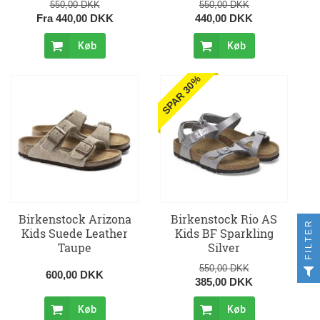
550,00 DKK
550,00 DKK
Fra 440,00 DKK
440,00 DKK
Køb
Køb
SPAR 30%
Birkenstock Arizona
Birkenstock Rio AS
FILTER
Kids Suede Leather
Kids BF Sparkling
Taupe
Silver
550,00 DKK
600,00 DKK
385,00 DKK
Køb
Køb