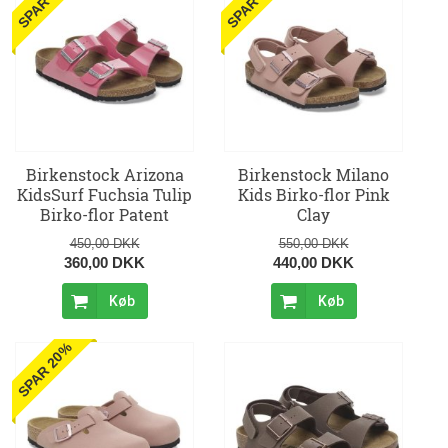
SPAR 20%
SPAR 20%
Birkenstock Arizona
Birkenstock Milano
KidsSurf Fuchsia Tulip
Kids Birko-flor Pink
Birko-flor Patent
Clay
450,00 DKK
550,00 DKK
360,00 DKK
440,00 DKK
Køb
Køb
SPAR 20%