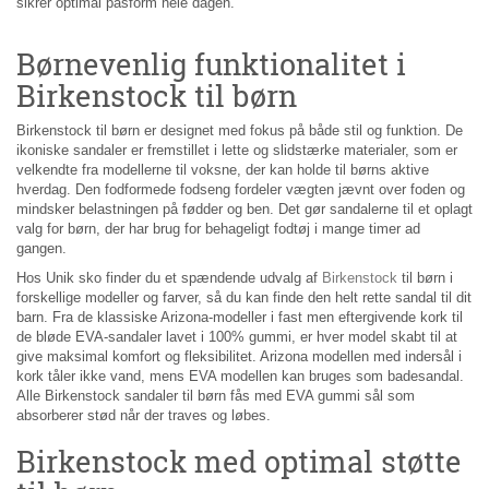
sikrer optimal pasform hele dagen.
Børnevenlig funktionalitet i
Birkenstock til børn
Birkenstock til børn er designet med fokus på både stil og funktion. De
ikoniske sandaler er fremstillet i lette og slidstærke materialer, som er
velkendte fra modellerne til voksne, der kan holde til børns aktive
hverdag. Den fodformede fodseng fordeler vægten jævnt over foden og
mindsker belastningen på fødder og ben. Det gør sandalerne til et oplagt
valg for børn, der har brug for behageligt fodtøj i mange timer ad
gangen.
Hos Unik sko finder du et spændende udvalg af
Birkenstock
til børn i
forskellige modeller og farver, så du kan finde den helt rette sandal til dit
barn. Fra de klassiske Arizona-modeller i fast men eftergivende kork til
de bløde EVA-sandaler lavet i 100% gummi, er hver model skabt til at
give maksimal komfort og fleksibilitet. Arizona modellen med indersål i
kork tåler ikke vand, mens EVA modellen kan bruges som badesandal.
Alle Birkenstock sandaler til børn fås med EVA gummi sål som
absorberer stød når der traves og løbes.
Birkenstock med optimal støtte