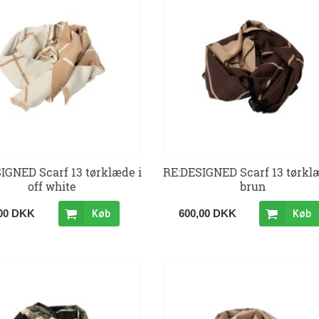
IGNED Scarf 13 tørklæde i
RE:DESIGNED Scarf 13 tørkl
off white
brun
,00 DKK
600,00 DKK
Køb
Køb