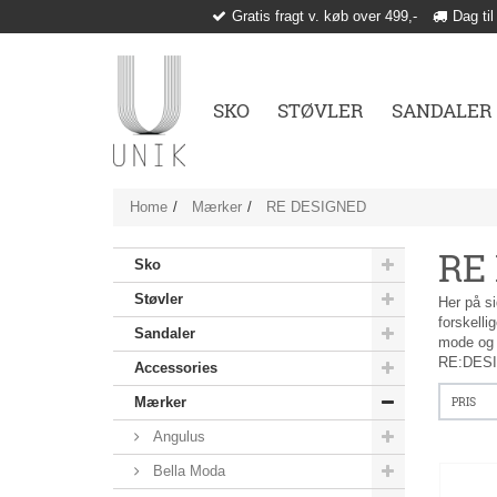
Gratis fragt v. køb over 499,-
Dag til
SKO
STØVLER
SANDALER
Home
Mærker
RE DESIGNED
RE
Sko
Støvler
Her på s
forskelli
Sandaler
mode og d
RE:DESI
Accessories
Mærker
PRIS
Angulus
Bella Moda