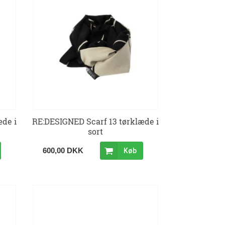
æde i
RE:DESIGNED Scarf 13 tørklæde i
sort
600,00 DKK
Køb