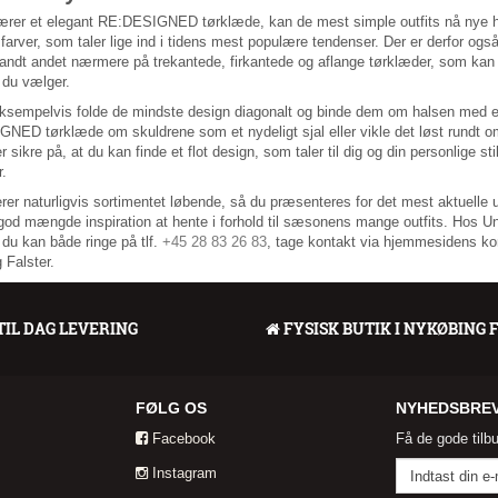
ærer et elegant RE:DESIGNED tørklæde, kan de mest simple outfits nå nye 
farver, som taler lige ind i tidens mest populære tendenser. Der er derfor
andt andet nærmere på trekantede, firkantede og aflange tørklæder, som kan b
 du vælger.
ksempelvis folde de mindste design diagonalt og binde dem om halsen med e
NED tørklæde om skuldrene som et nydeligt sjal eller vikle det løst rundt om
er sikre på, at du kan finde et flot design, som taler til dig og din personlige
.
rer naturligvis sortimentet løbende, så du præsenteres for det mest aktuell
od mængde inspiration at hente i forhold til sæsonens mange outfits. Hos Unik
 du kan både ringe på tlf.
+45 28 83 26 83
, tage kontakt via hjemmesidens kon
 Falster.
TIL DAG LEVERING
FYSISK BUTIK I NYKØBING 
FØLG OS
NYHEDSBRE
Facebook
Få de gode tilb
Instagram