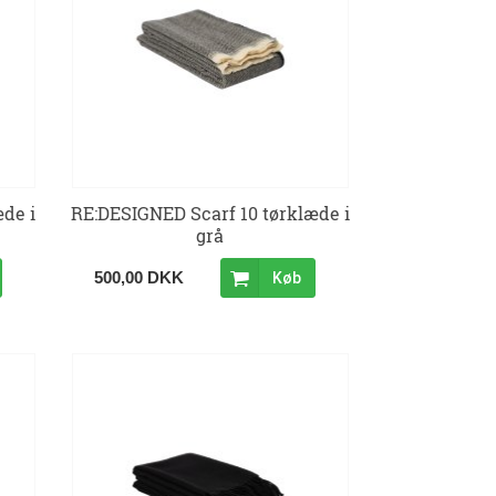
de i
RE:DESIGNED Scarf 10 tørklæde i
grå
500,00 DKK
Køb