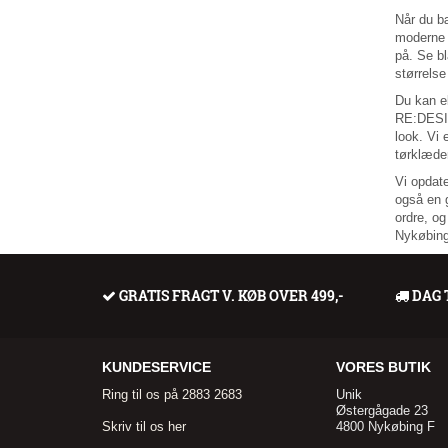
Når du b
moderne 
på. Se bl
størrelse
Du kan e
RE:DESIG
look. Vi 
tørklæder
Vi opdate
også en g
ordre, og
Nykøbing
GRATIS FRAGT V. KØB OVER 499,-
DAG 
KUNDESERVICE
VORES BUTIK
Ring til os på 2883 2683
Unik
Østergågade 23
Skriv til os her
4800 Nykøbing F