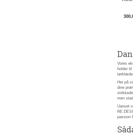
300
Dan
Vores eks
holder ti
tørklæde
Her på si
dine præ
strikkede
men stadi
Uanset om
RE:DESIG
passion 
Såd