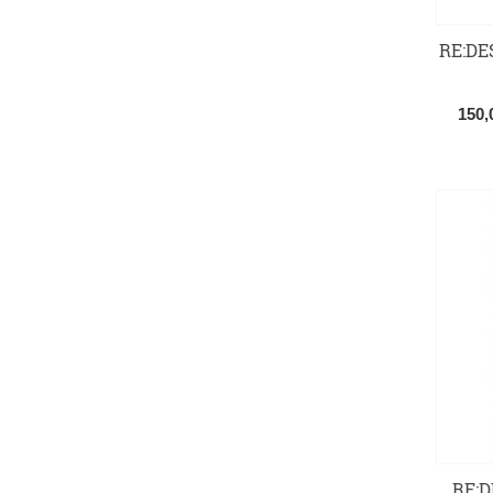
RE:DES
150
RE:D