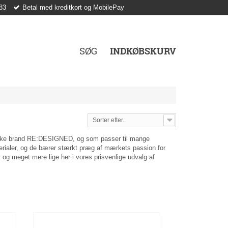
83
Betal med kreditkort og MobilePay
SØG
INDKØBSKURV
Sorter efter..
 danske brand RE:DESIGNED, og som passer til mange
materialer, og de bærer stærkt præg af mærkets passion for
 og meget mere lige her i vores prisvenlige udvalg af