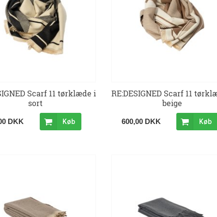
IGNED Scarf 11 tørklæde i
RE:DESIGNED Scarf 11 tørklæ
sort
beige
,00 DKK
600,00 DKK
Køb
Køb