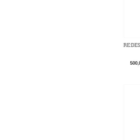
RE:DES
500