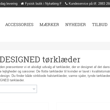
 dag levering
Fysisk butik i Nykøbing F
Kundeservice på tlf. 2883 26
ACCESSORIES
MÆRKER
NYHEDER
TILBUD
 DESIGNED tørklæder
iden præsenterer vi et alsidigt udvalg af tørklæder, der er designet af det
ge lejligheder og sæsoner. De flotte tørklæder til kvinder er lavet i kvalitets
esign. Du finder både strikkede halstørklæder, varme sjaler, tynde tørklæder
GNED tørklæder.