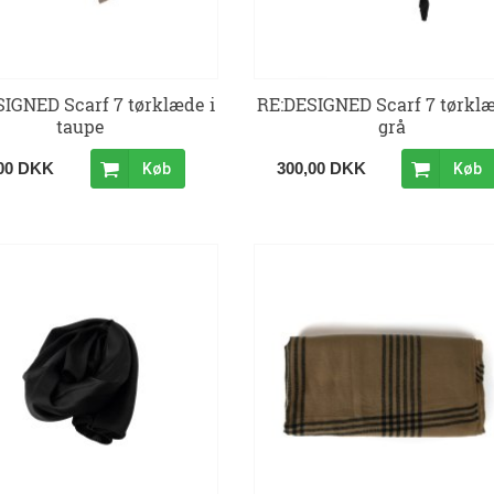
IGNED Scarf 7 tørklæde i
RE:DESIGNED Scarf 7 tørklæ
taupe
grå
,00 DKK
300,00 DKK
Køb
Køb