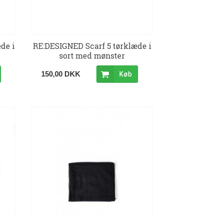
de i
RE:DESIGNED Scarf 5 tørklæde i
sort med mønster
150,00 DKK
Køb