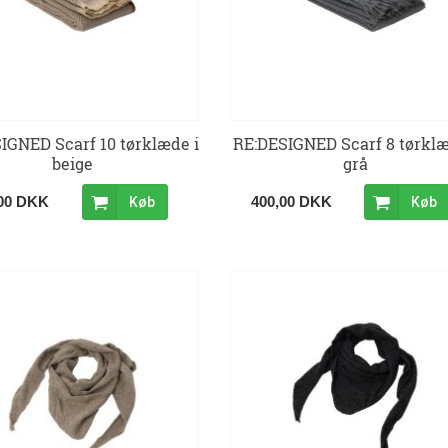
IGNED Scarf 10 tørklæde i
RE:DESIGNED Scarf 8 tørklæ
beige
grå
,00 DKK
400,00 DKK
Køb
Køb