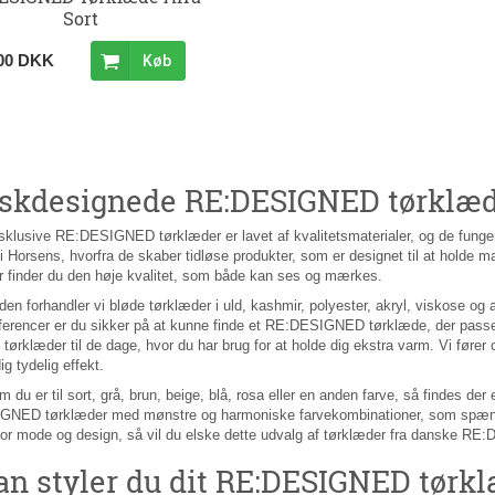
Sort
,00 DKK
Køb
skdesignede RE:DESIGNED tørklæd
klusive RE:DESIGNED tørklæder er lavet af kvalitetsmaterialer, og de fungerer
l i Horsens, hvorfra de skaber tidløse produkter, som er designet til at holde
r finder du den høje kvalitet, som både kan ses og mærkes.
den forhandler vi bløde tørklæder i uld, kashmir, polyester, akryl, viskose og 
ferencer er du sikker på at kunne finde et RE:DESIGNED tørklæde, der passer
 tørklæder til de dage, hvor du har brug for at holde dig ekstra varm. Vi før
g tydelig effekt.
 du er til sort, grå, brun, beige, blå, rosa eller en anden farve, så findes d
NED tørklæder med mønstre og harmoniske farvekombinationer, som spænder 
for mode og design, så vil du elske dette udvalg af tørklæder fra danske R
an styler du dit RE:DESIGNED tørk