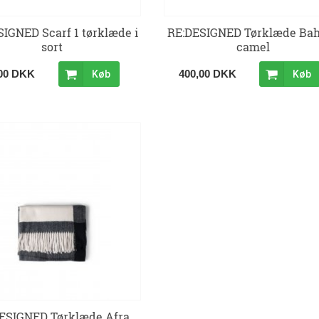
IGNED Scarf 1 tørklæde i
RE:DESIGNED Tørklæde Bah
sort
camel
,00 DKK
400,00 DKK
Køb
Køb
ESIGNED Tørklæde Afra