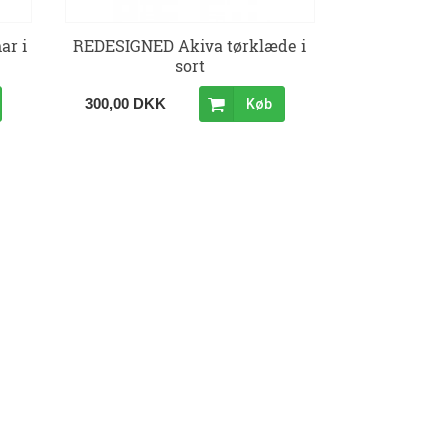
ar i
REDESIGNED Akiva tørklæde i
sort
300,00 DKK
Køb