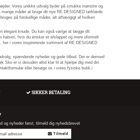
højder. Vores unikke udvalg byder på smukke mønstre og
 også mange måder at bruge dit nye RE:DESIGNED tørklæde
ruges på forskellige måder, alt afhængigt af hvilken
n elegant knude. Du kan også vælge at lægge dit
 halsen, hvis du ønsker et afslappet og mere uformelt
 stil, her i vores inspirerende sortiment af RE:DESIGNED
e udvalg, spændende nyheder og gode tilbud. Der er dermed
 Sko er vi desuden altid klar til at hjælpe dig med din
taktformular eller besøge os i vores fysiske butik i
F
SIKKER BETALING
V
ud og nyheder først, tilmeld dig nyhedsbrevet
Tilmeld