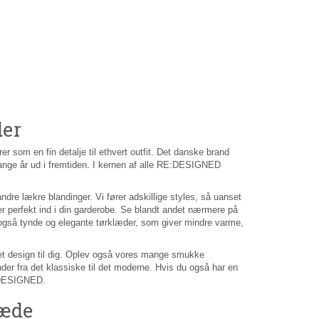
er
 som en fin detalje til ethvert outfit. Det danske brand
 mange år ud i fremtiden. I kernen af alle RE:DESIGNED
andre lækre blandinger. Vi fører adskillige styles, så uanset
 perfekt ind i din garderobe. Se blandt andet nærmere på
er også tynde og elegante tørklæder, som giver mindre varme,
er et design til dig. Oplev også vores mange smukke
fra det klassiske til det moderne. Hvis du også har en
E:DESIGNED.
læde