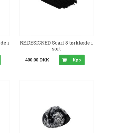
de i
RE:DESIGNED Scarf 8 tørklæde i
sort
400,00 DKK
Køb