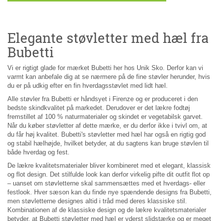
Elegante støvletter med hæl fra
Bubetti
Vi er rigtigt glade for mærket Bubetti her hos Unik Sko. Derfor kan vi
varmt kan anbefale dig at se nærmere på de fine støvler herunder, hvis
du er på udkig efter en fin hverdagsstøvlet med lidt hæl.
Alle støvler fra Bubetti er håndsyet i Firenze og er produceret i den
bedste skindkvalitet på markedet. Derudover er det lækre fodtøj
fremstillet af 100 % naturmaterialer og skindet er vegetabilsk garvet.
Når du køber støvletter af dette mærke, er du derfor ikke i tvivl om, at
du får høj kvalitet. Bubetti's støvletter med hæl har også en rigtig god
og stabil hælhøjde, hvilket betyder, at du sagtens kan bruge støvlen til
både hverdag og fest.
De lækre kvalitetsmaterialer bliver kombineret med et elegant, klassisk
og flot design. Det stilfulde look kan derfor virkelig pifte dit outfit flot op
– uanset om støvletterne skal sammensættes med et hverdags- eller
festlook. Hver sæson kan du finde nye spændende designs fra Bubetti,
men støvletterne designes altid i tråd med deres klassiske stil.
Kombinationen af de klassiske design og de lækre kvalitetsmaterialer
betyder, at Bubetti støvletter med hæl er yderst slidstærke og er meget