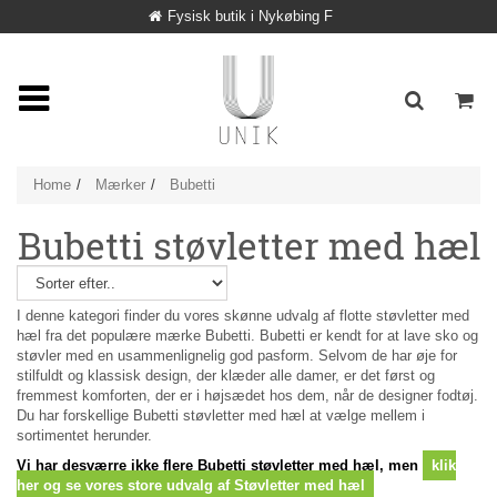
Fysisk butik i Nykøbing F
Home
Mærker
Bubetti
Bubetti støvletter med hæl
I denne kategori finder du vores skønne udvalg af flotte støvletter med
hæl fra det populære mærke Bubetti. Bubetti er kendt for at lave sko og
støvler med en usammenlignelig god pasform. Selvom de har øje for
stilfuldt og klassisk design, der klæder alle damer, er det først og
fremmest komforten, der er i højsædet hos dem, når de designer fodtøj.
Du har forskellige Bubetti støvletter med hæl at vælge mellem i
sortimentet herunder.
Vi har desværre ikke flere Bubetti støvletter med hæl, men
klik
her og se vores store udvalg af Støvletter med hæl