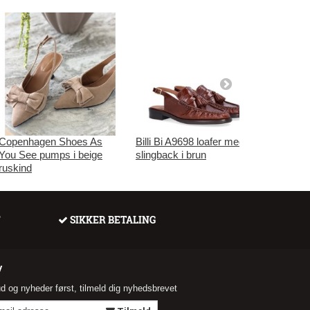
Copenhagen Shoes As
Billi Bi A9698 loafer med
Tamaris 
You See pumps i beige
slingback i brun
cognac 
ruskind
F
SIKKER BETALING
V
ud og nyheder først, tilmeld dig nyhedsbrevet