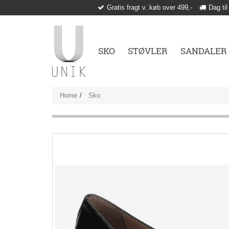
Gratis fragt v. køb over 499,-
Dag til
SKO
STØVLER
SANDALER
Home
Sko