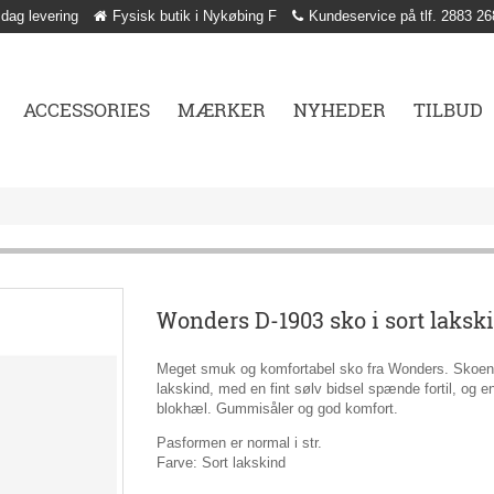
 dag levering
Fysisk butik i Nykøbing F
Kundeservice på tlf. 2883 26
ACCESSORIES
MÆRKER
NYHEDER
TILBUD
Wonders D-1903 sko i sort laksk
Meget smuk og komfortabel sko fra Wonders. Skoen e
lakskind, med en fint sølv bidsel spænde fortil, og en 
blokhæl. Gummisåler og god komfort.
Pasformen er normal i str.
Farve: Sort lakskind