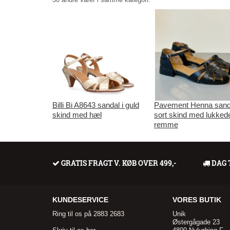
Billi Bi A8643 sandal i guld
Pavement Henna sanda
skind med hæl
sort skind med lukked
remme
GRATIS FRAGT V. KØB OVER 499,-
DAG 
KUNDESERVICE
VORES BUTIK
Ring til os på 2883 2683
Unik
Østergågade 23