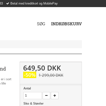
83
Betal med kreditkort og MobilePay
SØG
INDKØBSKURV
649,50 DKK
ind
-50%
1 299,00 DKK
r i sort
lille
Antal
Sko & Støvler