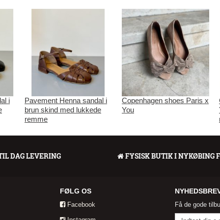
l i
Pavement Henna sandal i
Copenhagen shoes Paris x
e
brun skind med lukkede
You
remme
TIL DAG LEVERING
FYSISK BUTIK I NYKØBING 
FØLG OS
NYHEDSBRE
Facebook
Få de gode tilb
Instagram