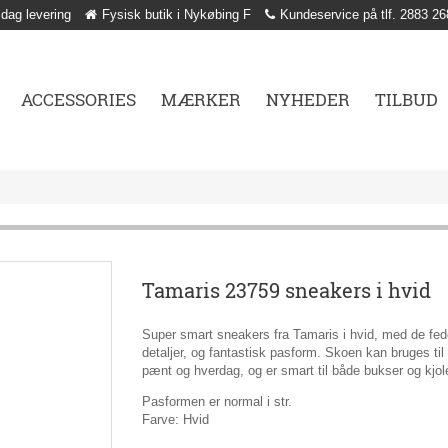
 dag levering
Fysisk butik i Nykøbing F
Kundeservice på tlf. 2883 26
ACCESSORIES
MÆRKER
NYHEDER
TILBUD
Tamaris 23759 sneakers i hvid
Super smart sneakers fra Tamaris i hvid, med de fed
detaljer, og fantastisk pasform. Skoen kan bruges til
pænt og hverdag, og er smart til både bukser og kjole
Pasformen er normal i str.
Farve: Hvid