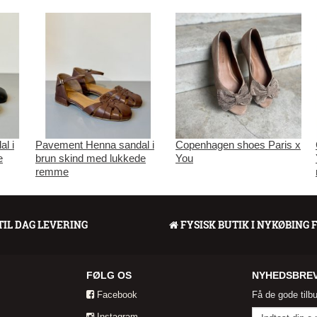
l i
Pavement Henna sandal i
Copenhagen shoes Paris x
e
brun skind med lukkede
You
remme
TIL DAG LEVERING
FYSISK BUTIK I NYKØBING 
FØLG OS
NYHEDSBRE
Facebook
Få de gode tilb
Instagram