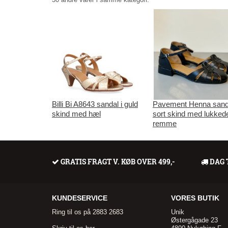
Billi Bi A8643 sandal i guld
Pavement Henna sanda
skind med hæl
sort skind med lukked
remme
GRATIS FRAGT V. KØB OVER 499,-
DAG 
KUNDESERVICE
VORES BUTIK
Ring til os på 2883 2683
Unik
Østergågade 23