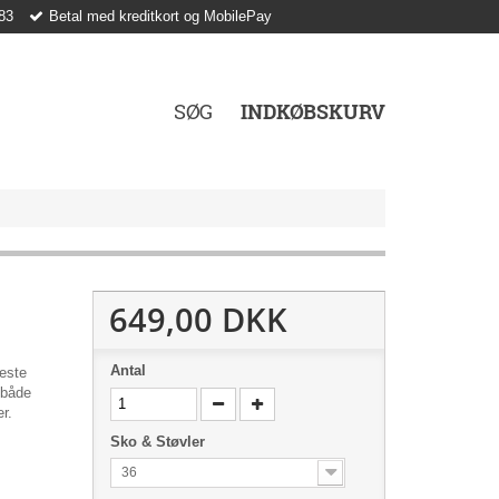
83
Betal med kreditkort og MobilePay
SØG
INDKØBSKURV
649,00 DKK
Antal
este
 både
r.
Sko & Støvler
36