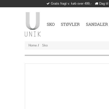
Gratis fragt v. køb over 499,-
Dag til
SKO
STØVLER
SANDALER
Home
Sko