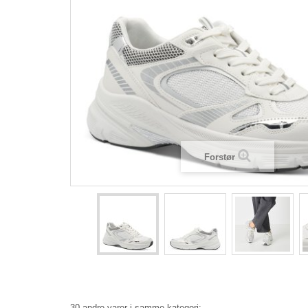
Forstør
30 andre varer i samme kategori: