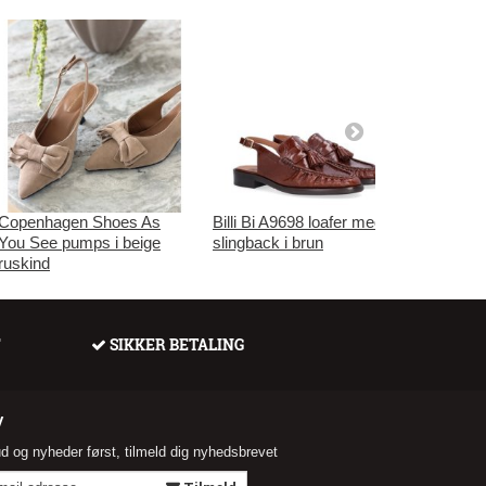
Copenhagen Shoes As
Billi Bi A9698 loafer med
Tamaris 
You See pumps i beige
slingback i brun
cognac 
ruskind
F
SIKKER BETALING
V
ud og nyheder først, tilmeld dig nyhedsbrevet