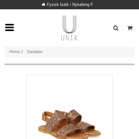
Fysisk butik i Nykøbing F
Home
Sandaler