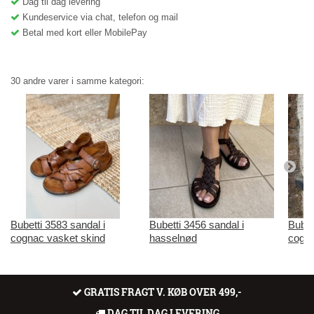
Dag til dag levering
Kundeservice via chat, telefon og mail
Betal med kort eller MobilePay
30 andre varer i samme kategori:
Bubetti 3583 sandal i
Bubetti 3456 sandal i
Bubet
cognac vasket skind
hasselnød
cogna
GRATIS FRAGT V. KØB OVER 499,-
DAG TIL DAG LEVERING